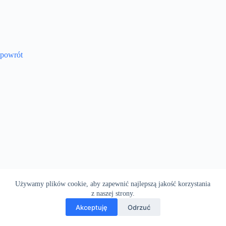
powrót
Używamy plików cookie, aby zapewnić najlepszą jakość korzystania
z naszej strony.
Akceptuję
Odrzuć
Copyright © 2026 - Motyw WordPress stworzony przez
CreativeThemes